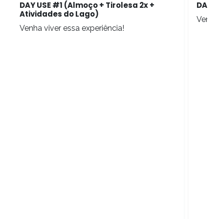
DAY U
DAY USE #1 (Almoço + Tirolesa 2x +
Atividades do Lago)
Venha 
Venha viver essa experiência!