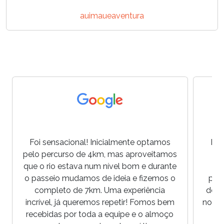
auimaueaventura
Foi sensacional! Inicialmente optamos
E u
pelo percurso de 4km, mas aproveitamos
ta
que o rio estava num nível bom e durante
est
o passeio mudamos de ideia e fizemos o
pre
completo de 7km. Uma experiência
dese
incrível, já queremos repetir! Fomos bem
no pa
recebidas por toda a equipe e o almoço