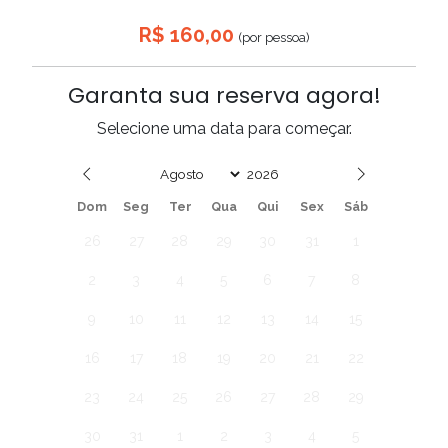
R$ 160,00
(por pessoa)
Garanta sua reserva agora!
Selecione uma data para começar.
Date
Dom
Seg
Ter
Qua
Qui
Sex
Sáb
26
27
28
29
30
31
1
2
3
4
5
6
7
8
9
10
11
12
13
14
15
16
17
18
19
20
21
22
23
24
25
26
27
28
29
30
31
1
2
3
4
5